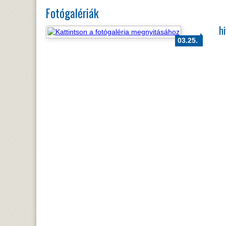
Fotógalériák
h
03.25.