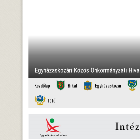
Egyházaskozári Közös Önkormányzati Hiva
Kezdőlap
Bikal
Egyházaskozár
Tófű