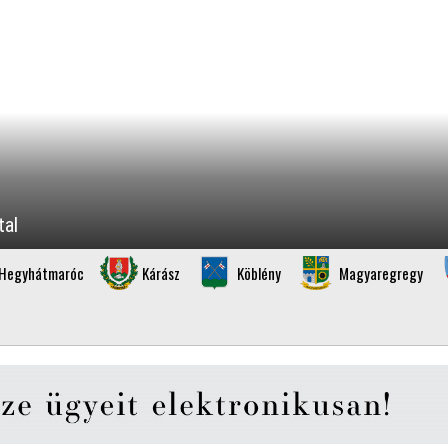
tal
Hegyhátmaróc
Kárász
Köblény
Magyaregregy