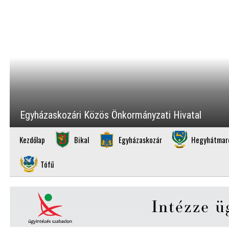
Egyházaskozári Közös Önkormányzati Hivatal
Kezdőlap
Bikal
Egyházaskozár
Hegyhátmar
Tófű